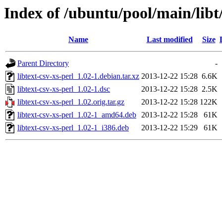
Index of /ubuntu/pool/main/libt/
Name
Last modified
Size
Parent Directory
-
libtext-csv-xs-perl_1.02-1.debian.tar.xz
2013-12-22 15:28
6.6K
libtext-csv-xs-perl_1.02-1.dsc
2013-12-22 15:28
2.5K
libtext-csv-xs-perl_1.02.orig.tar.gz
2013-12-22 15:28
122K
libtext-csv-xs-perl_1.02-1_amd64.deb
2013-12-22 15:28
61K
libtext-csv-xs-perl_1.02-1_i386.deb
2013-12-22 15:29
61K