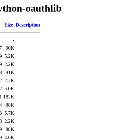
ython-oauthlib
Size
Description
-
7
90K
9
5.2K
9
2.2K
8
91K
2
2.2K
2
5.0K
1
182K
4
88K
3
5.7K
3
2.2K
9
88K
9
4.6K