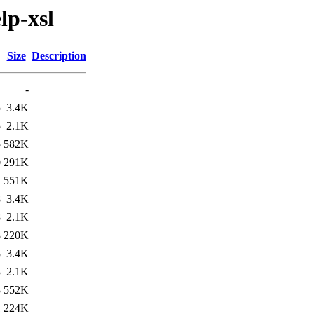
lp-xsl
Size
Description
-
5
3.4K
5
2.1K
5
582K
0
291K
1
551K
8
3.4K
8
2.1K
8
220K
3
3.4K
3
2.1K
3
552K
1
224K