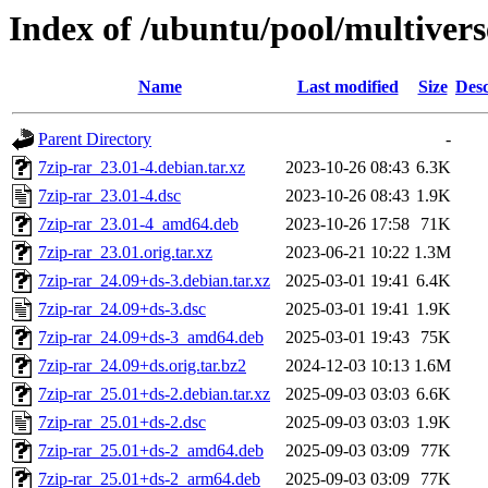
Index of /ubuntu/pool/multivers
Name
Last modified
Size
Desc
Parent Directory
-
7zip-rar_23.01-4.debian.tar.xz
2023-10-26 08:43
6.3K
7zip-rar_23.01-4.dsc
2023-10-26 08:43
1.9K
7zip-rar_23.01-4_amd64.deb
2023-10-26 17:58
71K
7zip-rar_23.01.orig.tar.xz
2023-06-21 10:22
1.3M
7zip-rar_24.09+ds-3.debian.tar.xz
2025-03-01 19:41
6.4K
7zip-rar_24.09+ds-3.dsc
2025-03-01 19:41
1.9K
7zip-rar_24.09+ds-3_amd64.deb
2025-03-01 19:43
75K
7zip-rar_24.09+ds.orig.tar.bz2
2024-12-03 10:13
1.6M
7zip-rar_25.01+ds-2.debian.tar.xz
2025-09-03 03:03
6.6K
7zip-rar_25.01+ds-2.dsc
2025-09-03 03:03
1.9K
7zip-rar_25.01+ds-2_amd64.deb
2025-09-03 03:09
77K
7zip-rar_25.01+ds-2_arm64.deb
2025-09-03 03:09
77K