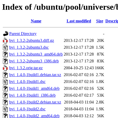
Index of /ubuntu/pool/universe/
Name
Last modified
Size
Descri
Parent Directory
-
bvi_1.3.2-2ubuntu3.diff.gz
2013-12-17 17:28
20K
bvi_1.3.2-2ubuntu3.dsc
2013-12-17 17:28
1.5K
bvi_1.3.2-2ubuntu3_amd64.deb
2013-12-17 17:28
87K
bvi_1.3.2-2ubuntu3_i386.deb
2013-12-17 17:28
83K
bvi_1.3.2.orig.tar.gz
2004-10-25 12:43
166K
bvi_1.4.0-1build1.debian.tar.xz
2016-02-07 02:16
2.7K
bvi_1.4.0-1build1.dsc
2016-02-07 02:16
1.8K
bvi_1.4.0-1build1_amd64.deb
2016-02-07 02:16
52K
bvi_1.4.0-1build1_i386.deb
2016-02-07 02:17
53K
bvi_1.4.0-1build2.debian.tar.xz
2018-04-03 11:04
2.8K
bvi_1.4.0-1build2.dsc
2018-04-03 11:04
1.9K
bvi_1.4.0-1build2_amd64.deb
2018-04-03 12:12
56K