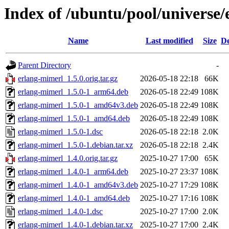
Index of /ubuntu/pool/universe
Name
Last modified
Size
De
Parent Directory
-
erlang-mimerl_1.5.0.orig.tar.gz
2026-05-18 22:18
66K
erlang-mimerl_1.5.0-1_arm64.deb
2026-05-18 22:49
108K
erlang-mimerl_1.5.0-1_amd64v3.deb
2026-05-18 22:49
108K
erlang-mimerl_1.5.0-1_amd64.deb
2026-05-18 22:49
108K
erlang-mimerl_1.5.0-1.dsc
2026-05-18 22:18
2.0K
erlang-mimerl_1.5.0-1.debian.tar.xz
2026-05-18 22:18
2.4K
erlang-mimerl_1.4.0.orig.tar.gz
2025-10-27 17:00
65K
erlang-mimerl_1.4.0-1_arm64.deb
2025-10-27 23:37
108K
erlang-mimerl_1.4.0-1_amd64v3.deb
2025-10-27 17:29
108K
erlang-mimerl_1.4.0-1_amd64.deb
2025-10-27 17:16
108K
erlang-mimerl_1.4.0-1.dsc
2025-10-27 17:00
2.0K
erlang-mimerl_1.4.0-1.debian.tar.xz
2025-10-27 17:00
2.4K