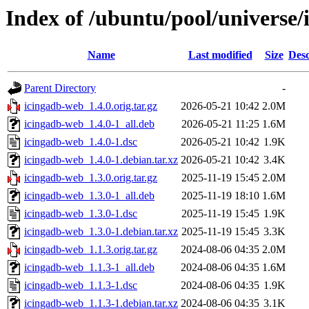
Index of /ubuntu/pool/universe/
Name
Last modified
Size
Desc
Parent Directory
-
icingadb-web_1.4.0.orig.tar.gz
2026-05-21 10:42
2.0M
icingadb-web_1.4.0-1_all.deb
2026-05-21 11:25
1.6M
icingadb-web_1.4.0-1.dsc
2026-05-21 10:42
1.9K
icingadb-web_1.4.0-1.debian.tar.xz
2026-05-21 10:42
3.4K
icingadb-web_1.3.0.orig.tar.gz
2025-11-19 15:45
2.0M
icingadb-web_1.3.0-1_all.deb
2025-11-19 18:10
1.6M
icingadb-web_1.3.0-1.dsc
2025-11-19 15:45
1.9K
icingadb-web_1.3.0-1.debian.tar.xz
2025-11-19 15:45
3.3K
icingadb-web_1.1.3.orig.tar.gz
2024-08-06 04:35
2.0M
icingadb-web_1.1.3-1_all.deb
2024-08-06 04:35
1.6M
icingadb-web_1.1.3-1.dsc
2024-08-06 04:35
1.9K
icingadb-web_1.1.3-1.debian.tar.xz
2024-08-06 04:35
3.1K