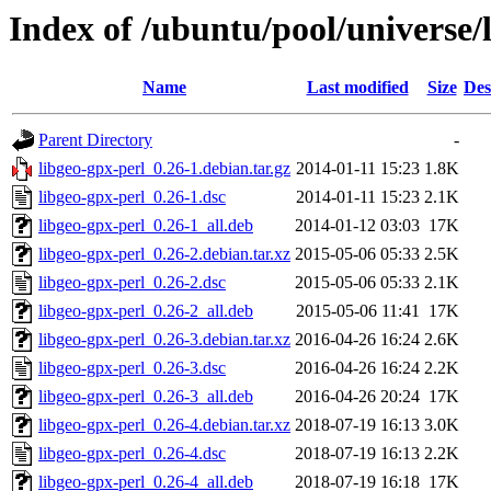
Index of /ubuntu/pool/universe/
Name
Last modified
Size
Des
Parent Directory
-
libgeo-gpx-perl_0.26-1.debian.tar.gz
2014-01-11 15:23
1.8K
libgeo-gpx-perl_0.26-1.dsc
2014-01-11 15:23
2.1K
libgeo-gpx-perl_0.26-1_all.deb
2014-01-12 03:03
17K
libgeo-gpx-perl_0.26-2.debian.tar.xz
2015-05-06 05:33
2.5K
libgeo-gpx-perl_0.26-2.dsc
2015-05-06 05:33
2.1K
libgeo-gpx-perl_0.26-2_all.deb
2015-05-06 11:41
17K
libgeo-gpx-perl_0.26-3.debian.tar.xz
2016-04-26 16:24
2.6K
libgeo-gpx-perl_0.26-3.dsc
2016-04-26 16:24
2.2K
libgeo-gpx-perl_0.26-3_all.deb
2016-04-26 20:24
17K
libgeo-gpx-perl_0.26-4.debian.tar.xz
2018-07-19 16:13
3.0K
libgeo-gpx-perl_0.26-4.dsc
2018-07-19 16:13
2.2K
libgeo-gpx-perl_0.26-4_all.deb
2018-07-19 16:18
17K