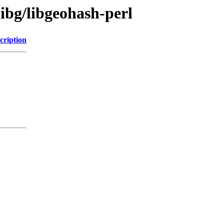
libg/libgeohash-perl
cription