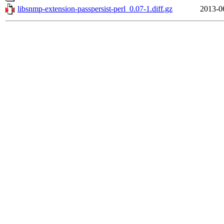
libsnmp-extension-passpersist-perl_0.07-1.diff.gz
2013-0