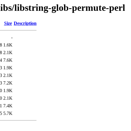
libs/libstring-glob-permute-perl
Size
Description
-
8
1.6K
8
2.1K
4
7.6K
3
1.9K
3
2.1K
3
7.2K
0
1.9K
0
2.1K
1
7.4K
5
5.7K