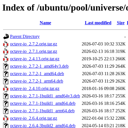
Index of /ubuntu/pool/universe/
Name
Last modified
Size
Parent Directory
-
octave-io_2.7.2.orig.tar.gz
2026-07-03 10:32
332K
octave-io_2.7.1.orig.tar.gz
2026-02-13 16:18
319K
octave-io_2.4.13.orig.tar.gz
2019-10-25 22:13
266K
octave-io_2.7.2-1_amd64v3.deb
2026-07-03 11:29
264K
octave-io_2.7.2-1_amd64.deb
2026-07-03 11:28
263K
octave-io_2.7.2-1_arm64.deb
2026-07-03 11:29
262K
octave-io_2.4.10.orig.tar.gz
2018-01-16 09:08
260K
octave-io_2.7.1-1build1_amd64v3.deb
2026-03-16 18:17
255K
octave-io_2.7.1-1build1_amd64.deb
2026-03-16 18:16
254K
octave-io_2.7.1-1build1_arm64.deb
2026-03-16 18:17
252K
octave-io_2.6.4.orig.tar.gz
2022-01-04 15:32
228K
octave-io_2.6.4-3build2_amd64.deb
2024-05-14 03:21
218K